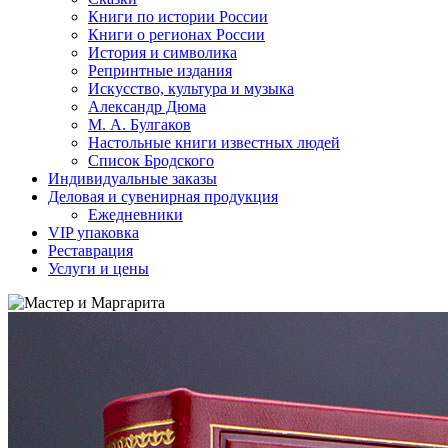
Книги по истории России
Книги о регионах России
История и символика
Репринтные издания
Искусство, культура и музыка
Александр Дюма
М. А. Булгаков
Настольные книги известных людей
Список Бродского
Индивидуальные заказы
Деловая и сувенирная продукция
Ежедневники
VIP упаковка
Реставрация
Услуги и цены