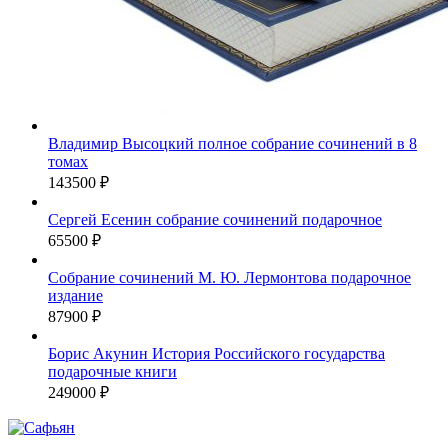
Владимир Высоцкий полное собрание сочинений в 8
томах
143500 ₽
Сергей Есенин собрание сочинений подарочное
65500 ₽
Собрание сочинений М. Ю. Лермонтова подарочное
издание
87900 ₽
Борис Акунин История Российского государства
подарочные книги
249000 ₽